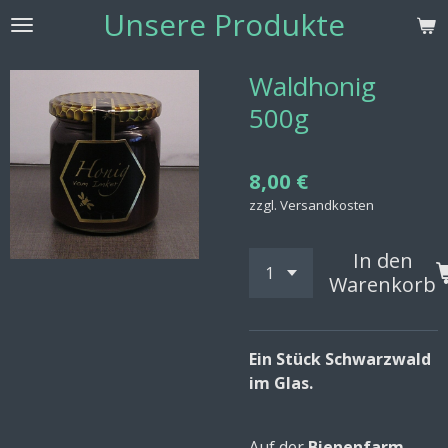
Unsere Produkte
Zum
Hauptinhalt
springen
Waldhonig
500g
8,00 €
zzgl. Versandkosten
In den
Warenkorb
Ein Stück Schwarzwald
im Glas.
Auf der
Bienenfarm