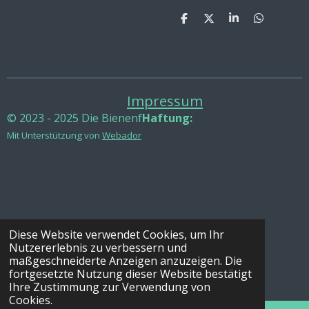
T
T
T
T
e
e
e
e
i
i
i
i
l
l
l
l
e
e
e
e
n
n
n
n
Impressum
© 2023 - 2025 Die Bienenf
Haftung:
Mit Unterstützung von
Webador
Diese Website verwendet Cookies, um Ihr
Nutzererlebnis zu verbessern und
maßgeschneiderte Anzeigen anzuzeigen. Die
fortgesetzte Nutzung dieser Website bestätigt
Ihre Zustimmung zur Verwendung von
Cookies.